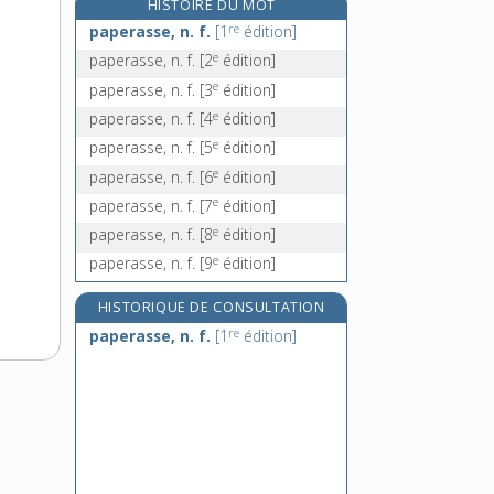
HISTOIRE DU MOT
papesse, n. f.
re
paperasse, n. f.
[1
édition]
papeterie, n. f.
e
paperasse, n. f.
[2
édition]
papetier, -ière, n.
e
paperasse, n. f.
[3
édition]
papier, n. m.
e
paperasse, n. f.
[4
édition]
e
paperasse, n. f.
[5
édition]
e
paperasse, n. f.
[6
édition]
e
paperasse, n. f.
[7
édition]
e
paperasse, n. f.
[8
édition]
e
paperasse, n. f.
[9
édition]
HISTORIQUE DE CONSULTATION
re
paperasse, n. f.
[1
édition]