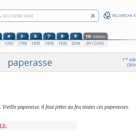
RECHERCHE 
4
5
6
7
8
9
10
e
e
e
e
e
e
édition
e
0
1762
1798
1835
1878
1935
2024
EN COURS
paperasse
re
1
édi
(169
.
Vieille paperasse. il faut jetter au feu toutes ces paperasses.
IER
.