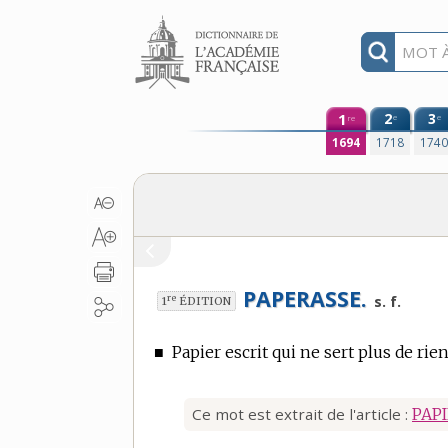
Aller au contenu
1
2
3
e
e
re
1694
1718
174
PAPERASSE.
re
s. f.
1
ÉDITION
■
Papier escrit qui ne sert plus de rien
Ce mot est extrait de l'article :
PAP