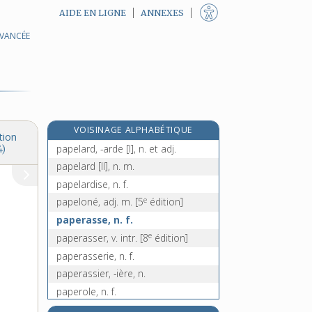
AIDE EN LIGNE
ANNEXES
AVANCÉE
papavéracées, n. f. pl.
papavérine, n. f.
papaye, n. f.
papayer, n. m.
pape, n. m.
VOISINAGE ALPHABÉTIQUE
papegai, n. m.
tion
papelard, -arde [I], n. et adj.
4)
papelard [II], n. m.
papelardise, n. f.
e
papeloné, adj. m.
[5
édition]
paperasse, n. f.
e
paperasser, v. intr.
[8
édition]
paperasserie, n. f.
paperassier, -ière, n.
paperole, n. f.
paperolle, n. f.