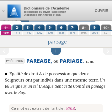
Aller au contenu
Dictionnaire de l’Académie
OUVRIR
×
Télécharger ou ouvrir l’application
Disponible sur Android et iOS
1
2
3
4
5
6
7
8
9
10
e
e
e
e
e
e
e
re
e
e
1694
1718
1740
1762
1798
1835
1878
1935
2024
E.C.
pareage
PAREAGE,
PARIAGE.
ou
re
s. m.
1
ÉDITION
■
Egalité de droit & de possession que deux
Seigneurs ont par indivis dans une mesme terre.
Un
tel Seigneur, un tel Evesque tient cette Comté en pareage
avec le Roy.
Ce mot est extrait de l'article :
PAIR
.