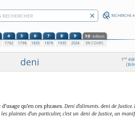
RECHERCHE 
4
5
6
7
8
9
10
e
e
e
e
e
e
édition
e
0
1762
1798
1835
1878
1935
2024
EN COURS
deni
re
1
édi
(169
e d’usage qu’en ces phrases.
Deni d’aliments. deni de Justice.
 les plaintes d’un particulier, c’est un deni de Justice, un mani