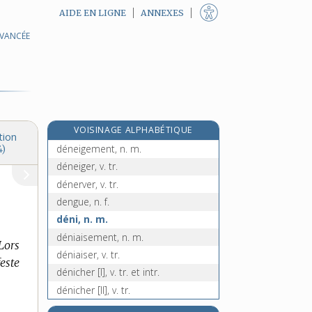
AIDE EN LIGNE
ANNEXES
AVANCÉE
dendroïde, adj.
dendrolithe, n. m.
dendrologie, n. f.
dendromètre, n. m.
dénébuliser, v. tr.
VOISINAGE ALPHABÉTIQUE
dénégation, n. f.
tion
déneigement, n. m.
4)
déneiger, v. tr.
dénerver, v. tr.
dengue, n. f.
déni, n. m.
déniaisement, n. m.
 Lors
déniaiser, v. tr.
feste
dénicher [I], v. tr. et intr.
dénicher [II], v. tr.
dénicheur, -euse [I], n.