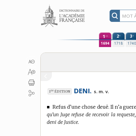
Aller au contenu
1
2
3
e
e
re
1694
1718
174
DENI.
re
s. m. v.
1
ÉDITION
■
Refus d’une chose deuë. Il n’a guer
qu’un Juge refuse de recevoir la requeste,
deni de Justice.