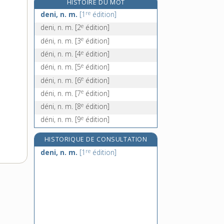
HISTOIRE DU MOT
dénicheur [II], n. m.
re
deni, n. m.
[1
édition]
dénicotiniser, v. tr.
e
deni, n. m.
[2
édition]
denier, n. m.
e
déni, n. m.
[3
édition]
dénier, v. tr.
e
déni, n. m.
[4
édition]
e
déni, n. m.
[5
édition]
e
déni, n. m.
[6
édition]
e
déni, n. m.
[7
édition]
e
déni, n. m.
[8
édition]
e
déni, n. m.
[9
édition]
HISTORIQUE DE CONSULTATION
re
deni, n. m.
[1
édition]