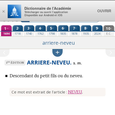
Aller au contenu
Dictionnaire de l’Académie
OUVRIR
×
Télécharger ou ouvrir l’application
Disponible sur Android et iOS
1
2
3
4
5
6
7
8
9
10
e
e
e
e
e
e
e
e
re
e
1694
1718
1740
1762
1798
1835
1878
1935
2024
E.C.
arriere-neveu
ARRIERE-NEVEU.
re
s. m.
1
ÉDITION
■
Descendant du petit fils ou du neveu.
Ce mot est extrait de l'article :
NEVEU
.