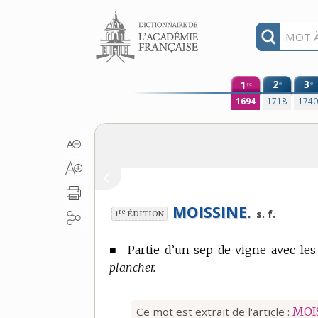
Aller au contenu
1
2
3
e
e
re
1694
1718
174
MOISSINE.
re
s. f.
1
ÉDITION
■
Partie d’un sep de vigne avec les
plancher.
Ce mot est extrait de l'article :
MOI