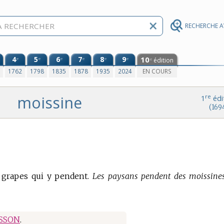
RECHERCHE 
4
5
6
7
8
9
10
e
e
e
e
e
e
édition
e
0
1762
1798
1835
1878
1935
2024
EN COURS
moissine
re
1
édi
(169
 grapes qui y pendent.
Les paysans pendent des moissine
SSON
.