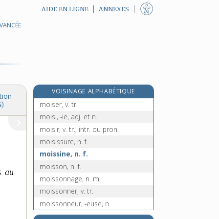
AIDE EN LIGNE
ANNEXES
AVANCÉE
moiré, -ée, adj.
moirer, v. tr.
moirure, n. f.
mois, n. m.
moise, n. f.
VOISINAGE ALPHABÉTIQUE
moïse, n. m.
tion
moiser, v. tr.
4)
moisi, -ie, adj. et n.
moisir, v. tr., intr. ou pron.
moisissure, n. f.
moissine, n. f.
moisson, n. f.
s au
moissonnage, n. m.
moissonner, v. tr.
moissonneur, -euse, n.
moissonneuse-batteuse-lieuse, n.