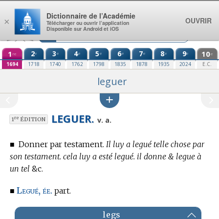
Aller au contenu
Dictionnaire de l’Académie
OUVRIR
×
Télécharger ou ouvrir l’application
Disponible sur Android et iOS
1
2
3
4
5
6
7
8
9
10
e
e
e
e
e
e
e
e
re
e
1694
1718
1740
1762
1798
1835
1878
1935
2024
E.C.
leguer
LEGUER.
re
v. a.
1
ÉDITION
■
Donner par testament.
Il luy a legué telle chose par
son testament. cela luy a esté legué. il donne & legue à
un tel
&c.
Legué, ée.
■
part.
legs