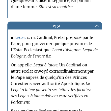
Quelques-uns disent Legatrice, En parlant
d’une femme,
Elle est sa legatrice.
legat
Legat.
■
s. m. Cardinal, Prelat preposé par le
Pape, pour gouverner quelque province de
l’Estat Ecclesiastique.
Legat d’Avignon. Legat de
Bologne, de Ferrare
&c.
On appelle,
Legat à latere,
Un Cardinal ou
autre Prelat envoyé extraordinairement par
le Pape auprés de quelqu’un des Princes
Chrestiens avec authorité Apostolique.
Le
Legat à latere presenta ses lettres. les facultez
des Legats à latere doivent estre verifiées en
Parlement.
Il y a quelques Prelats qui prennent la