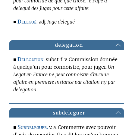
pour connoistre de quelque chose. le Pape a
delegué des Juges pour cette affaire.
Delegué.
■
adj.
Juge delegué.
delegation
Delegation.
■
subst. f. v. Commission donnée
à quelqu’un pour connoistre, pour juger.
Un
Legat en France ne peut connoistre d’aucune
affaire en premiere instance par citation ny par
delegation.
subdeleguer
Subdeleguer.
■
v. a. Commettre avec pouvoir
d’agir, de negotier. Il se dit lors qu’un homme