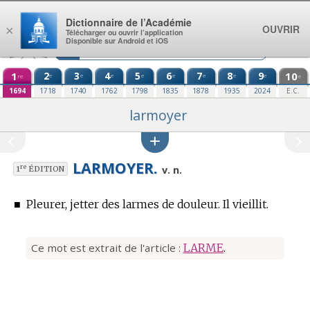
Aller au contenu
Dictionnaire de l’Académie
OUVRIR
×
Télécharger ou ouvrir l’application
Disponible sur Android et iOS
1
2
3
4
5
6
7
8
9
10
e
e
e
e
e
e
e
e
re
e
1694
1718
1740
1762
1798
1835
1878
1935
2024
E.C.
larmoyer
LARMOYER.
re
v. n.
1
ÉDITION
■
Pleurer, jetter des larmes de douleur. Il vieillit.
Ce mot est extrait de l'article :
LARME
.