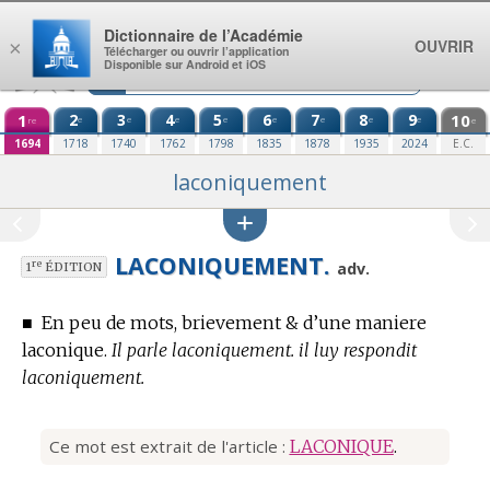
Aller au contenu
Dictionnaire de l’Académie
OUVRIR
×
Télécharger ou ouvrir l’application
Disponible sur Android et iOS
1
2
3
4
5
6
7
8
9
10
e
e
e
e
e
e
e
e
re
e
1694
1718
1740
1762
1798
1835
1878
1935
2024
E.C.
laconiquement
LACONIQUEMENT.
re
adv.
1
ÉDITION
■
En peu de mots, brievement & d’une maniere
laconique.
Il parle laconiquement. il luy respondit
laconiquement.
Ce mot est extrait de l'article :
LACONIQUE
.