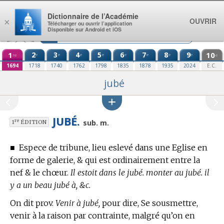
Aller au contenu
Dictionnaire de l’Académie
OUVRIR
×
Télécharger ou ouvrir l’application
Disponible sur Android et iOS
1
2
3
4
5
6
7
8
9
10
e
e
e
e
e
e
e
e
re
e
1694
1718
1740
1762
1798
1835
1878
1935
2024
E.C.
jubé
JUBÉ.
re
sub. m.
1
ÉDITION
■
Espece de tribune, lieu eslevé dans une Eglise en
forme de galerie, & qui est ordinairement entre la
nef & le chœur.
Il estoit dans le jubé. monter au jubé. il
y a un beau jubé à, &c.
On dit prov.
Venir à jubé,
pour dire, Se sousmettre,
venir à la raison par contrainte, malgré qu’on en