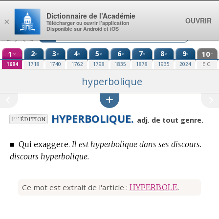
Aller au contenu
Dictionnaire de l’Académie
OUVRIR
×
Télécharger ou ouvrir l’application
Disponible sur Android et iOS
1
2
3
4
5
6
7
8
9
10
e
e
e
e
e
e
e
e
re
e
1694
1718
1740
1762
1798
1835
1878
1935
2024
E.C.
hyperbolique
HYPERBOLIQUE.
re
adj. de tout genre.
1
ÉDITION
■
Qui exaggere.
Il est hyperbolique dans ses discours.
discours hyperbolique.
Ce mot est extrait de l'article :
HYPERBOLE
.