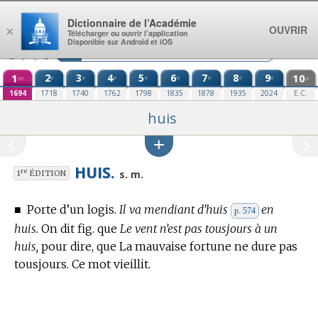
Aller au contenu
Dictionnaire de l’Académie
OUVRIR
×
Télécharger ou ouvrir l’application
Disponible sur Android et iOS
1
2
3
4
5
6
7
8
9
10
e
e
e
e
e
e
e
e
re
e
1694
1718
1740
1762
1798
1835
1878
1935
2024
E.C.
huis
HUIS.
re
s. m.
1
ÉDITION
■
Porte d’un logis.
Il va mendiant d’huis
en
p. 574
huis.
On dit fig. que
Le vent n’est pas tousjours à un
huis,
pour dire, que La mauvaise fortune ne dure pas
tousjours. Ce mot vieillit.