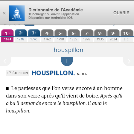
Aller au contenu
Dictionnaire de l’Académie
OUVRIR
×
Télécharger ou ouvrir l’application
Disponible sur Android et iOS
1
2
3
4
5
6
7
8
9
10
e
e
re
e
e
e
e
e
e
e
1694
1718
1740
1762
1798
1835
1878
1935
2024
E.C.
houspillon
HOUSPILLON.
re
s. m.
1
ÉDITION
■
Le pardessus que l’on verse encore à un homme
dans son verre aprés qu’il vient de boire.
Aprés qu’il
a bu il demande encore le houspillon. il aura le
houspillon.