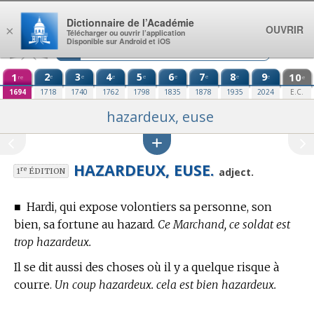
Aller au contenu
Dictionnaire de l’Académie
OUVRIR
×
Télécharger ou ouvrir l’application
Disponible sur Android et iOS
1
2
3
4
5
6
7
8
9
10
e
e
e
e
e
e
e
e
re
e
1694
1718
1740
1762
1798
1835
1878
1935
2024
E.C.
hazardeux, euse
HAZARDEUX, EUSE.
re
adject.
1
ÉDITION
■
Hardi, qui expose volontiers sa personne, son
bien, sa fortune au hazard.
Ce Marchand, ce soldat est
trop hazardeux.
Il se dit aussi des choses où il y a quelque risque à
courre.
Un coup hazardeux. cela est bien hazardeux.