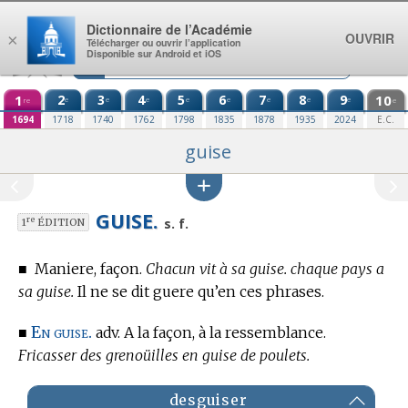
Aller au contenu
Dictionnaire de l’Académie
OUVRIR
×
Télécharger ou ouvrir l’application
Disponible sur Android et iOS
1
2
3
4
5
6
7
8
9
10
e
e
e
e
e
e
e
e
re
e
1694
1718
1740
1762
1798
1835
1878
1935
2024
E.C.
guise
GUISE.
re
s. f.
1
ÉDITION
■
Maniere, façon.
Chacun vit à sa guise. chaque pays a
sa guise.
Il ne se dit guere qu’en ces phrases.
En guise.
■
adv. A la façon, à la ressemblance.
Fricasser des grenoüilles en guise de poulets.
desguiser