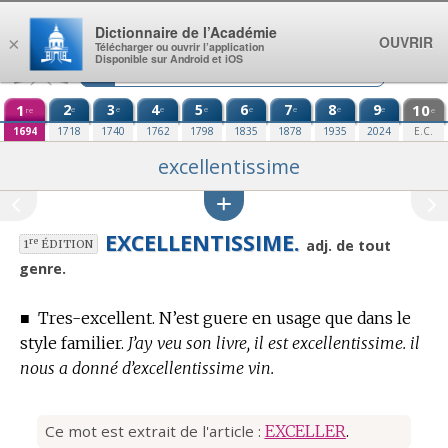
Aller au contenu
Dictionnaire de l’Académie
OUVRIR
×
Télécharger ou ouvrir l’application
Disponible sur Android et iOS
1
2
3
4
5
6
7
8
9
10
e
e
e
e
e
e
e
e
re
e
1694
1718
1740
1762
1798
1835
1878
1935
2024
E.C.
excellentissime
EXCELLENTISSIME.
re
adj. de tout
1
ÉDITION
genre.
■
Tres-excellent. N’est guere en usage que dans le
style familier.
J’ay veu son livre, il est excellentissime. il
nous a donné d’excellentissime vin.
Ce mot est extrait de l'article :
EXCELLER
.