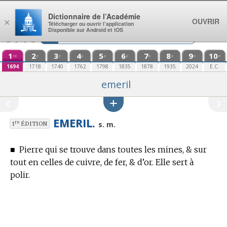
Aller au contenu
Dictionnaire de l’Académie
OUVRIR
×
Télécharger ou ouvrir l’application
Disponible sur Android et iOS
1
2
3
4
5
6
7
8
9
10
re
e
e
e
e
e
e
e
e
e
1694
1718
1740
1762
1798
1835
1878
1935
2024
E.C.
emeril
EMERIL.
re
s. m.
1
ÉDITION
■
Pierre qui se trouve dans toutes les mines, & sur
tout en celles de cuivre, de fer, & d’or. Elle sert à
polir.