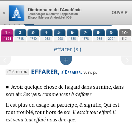
Aller au contenu
Dictionnaire de l’Académie
OUVRIR
×
Télécharger ou ouvrir l’application
Disponible sur Android et iOS
1
2
3
4
5
6
7
8
9
10
e
e
e
e
e
e
e
e
re
e
1694
1718
1740
1762
1798
1835
1878
1935
2024
E.C.
effarer (s')
EFFARER,
s’Effarer.
re
v. n. p.
1
ÉDITION
■
Avoir quelque chose de hagard dans sa mine, dans
son air.
Ses yeux commencent à s’effarer.
Il est plus en usage au participe, & signifie, Qui est
tout troublé, tout hors de soi.
Il estoit tout effaré. il
est venu tout effaré nous dire que.