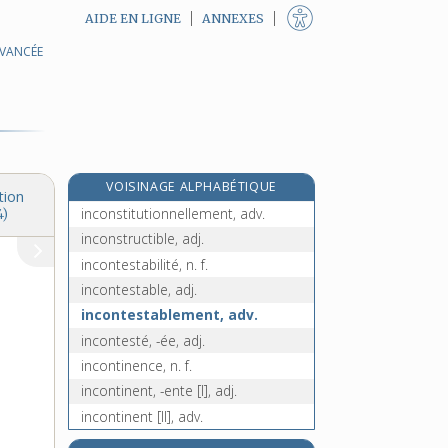
AIDE EN LIGNE
ANNEXES
AVANCÉE
inconstance, n. f.
inconstant, -ante, adj.
inconstatable, adj.
inconstitutionalité, n. f.
inconstitutionnalité, n. f.
VOISINAGE ALPHABÉTIQUE
inconstitutionnel, -elle, adj.
tion
inconstitutionnellement, adv.
4)
inconstructible, adj.
incontestabilité, n. f.
incontestable, adj.
incontestablement, adv.
incontesté, -ée, adj.
incontinence, n. f.
incontinent, -ente [I], adj.
incontinent [II], adv.
incontournable, adj.