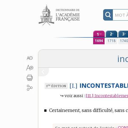
Aller au contenu
1
2
3
e
e
re
1694
1718
174
in
INCONTESTABL
[I.]
re
1
ÉDITION
↪
voir aussi :
[II.]
Incontestableme
■
Certainement, sans difficulté, sans 
Ce mot est extrait de l'article :
CON