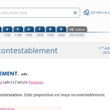
RECHERCHE 
4
5
6
7
8
9
10
e
e
e
e
e
e
édition
e
0
1762
1798
1835
1878
1935
2024
EN COURS
contestablement
re
1
édi
(169
EMENT.
adv.
nt
(adv.)
à l’article
Tesmoin
contestation.
Cette proposition est vraye incontestablement.
TESTER
.