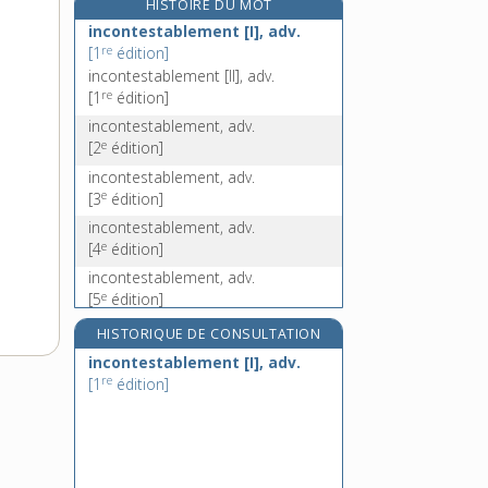
HISTOIRE DU MOT
incontrôlable, adj.
incontestablement [I], adv.
incontrôlé, -ée, adj.
re
[1
édition]
inconvenance, n. f.
incontestablement [II], adv.
re
[1
édition]
inconvenant, -ante, adj.
incontestablement, adv.
e
[2
édition]
incontestablement, adv.
e
[3
édition]
incontestablement, adv.
e
[4
édition]
incontestablement, adv.
e
[5
édition]
incontestablement, adv.
HISTORIQUE DE CONSULTATION
e
[6
édition]
incontestablement [I], adv.
incontestablement, adv.
re
[1
édition]
e
[7
édition]
incontestablement, adv.
e
[8
édition]
incontestablement, adv.