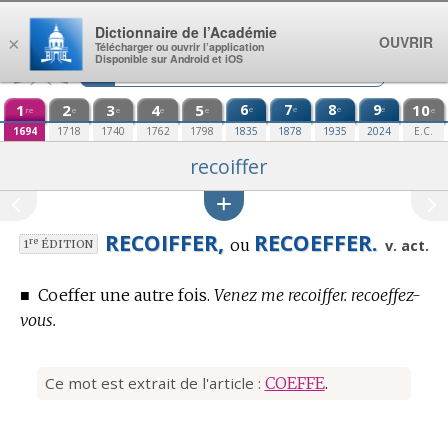
Aller au contenu
Dictionnaire de l’Académie
OUVRIR
×
Télécharger ou ouvrir l’application
Disponible sur Android et iOS
1
2
3
4
5
6
7
8
9
10
e
e
e
e
re
e
e
e
e
e
1694
1718
1740
1762
1798
1835
1878
1935
2024
E.C.
recoiffer
RECOIFFER,
RECOEFFER.
ou
re
v. act.
1
ÉDITION
■
Coeffer une autre fois.
Venez me recoiffer. recoeffez-
vous.
Ce mot est extrait de l'article :
COEFFE
.