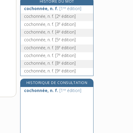
HISTOIRE DU MOT
cockney, n.
re
cochonnée, n. f.
[1
édition]
cockpit, n. m.
e
cochonnée, n. f.
[2
édition]
cocktail, n. m.
e
cochonnée, n. f.
[3
édition]
coco [I], n. m.
e
cochonnée, n. f.
[4
édition]
e
cochonnée, n. f.
[5
édition]
e
cochonnée, n. f.
[6
édition]
e
cochonnée, n. f.
[7
édition]
e
cochonnée, n. f.
[8
édition]
e
cochonnée, n. f.
[9
édition]
HISTORIQUE DE CONSULTATION
re
cochonnée, n. f.
[1
édition]