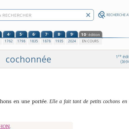
RECHERCHE 
4
5
6
7
8
9
10
e
e
e
e
e
e
édition
e
0
1762
1798
1835
1878
1935
2024
EN COURS
cochonnée
re
1
édi
(169
ochons en une portée.
Elle a fait tant de petits cochons en
HON
.