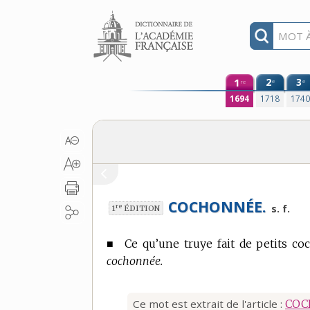
Aller au contenu
1
2
3
e
e
re
1694
1718
174
COCHONNÉE.
re
s. f.
1
ÉDITION
■
Ce qu’une truye fait de petits c
cochonnée.
Ce mot est extrait de l'article :
COC