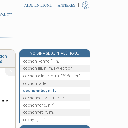
AIDE EN LIGNE
ANNEXES
AVANCÉE
cochère, adj. f.
cochet, n. m.
cochevis, n. m.
cochléaire, adj.
cochléaria, n. m.
VOISINAGE ALPHABÉTIQUE
cochlée, n. f.
tion
cochon, -onne [I], n.
4)
e
cochon [II], n. m.
[7
édition]
e
cochon d'Inde, n. m.
[2
édition]
cochonnaille, n. f.
cochonnée, n. f.
cochonner, v. intr. et tr.
 une
cochonnerie, n. f.
cochonnet, n. m.
cochylis, n. f.
cocker, n. m.