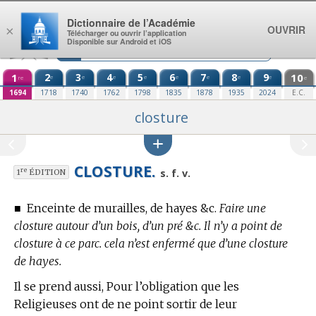
Aller au contenu
Dictionnaire de l’Académie
OUVRIR
×
Télécharger ou ouvrir l’application
Disponible sur Android et iOS
1
2
3
4
5
6
7
8
9
10
e
e
e
e
e
e
e
e
re
e
1694
1718
1740
1762
1798
1835
1878
1935
2024
E.C.
closture
CLOSTURE.
re
s. f. v.
1
ÉDITION
■
Enceinte de murailles, de hayes &c.
Faire une
closture autour d’un bois, d’un pré &c. Il n’y a point de
closture à ce parc. cela n’est enfermé que d’une closture
de hayes.
Il se prend aussi, Pour l’obligation que les
Religieuses ont de ne point sortir de leur