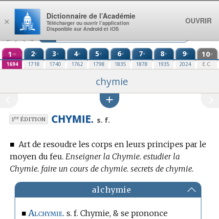
Aller au contenu
Dictionnaire de l’Académie
OUVRIR
×
Télécharger ou ouvrir l’application
Disponible sur Android et iOS
1
2
3
4
5
6
7
8
9
10
e
e
e
e
e
e
e
e
re
e
1694
1718
1740
1762
1798
1835
1878
1935
2024
E.C.
chymie
CHYMIE.
re
s. f.
1
ÉDITION
■
Art de resoudre les corps en leurs principes par le
moyen du feu.
Enseigner la Chymie. estudier la
Chymie. faire un cours de chymie. secrets de chymie.
alchymie
Alchymie.
■
s. f. Chymie, & se prononce