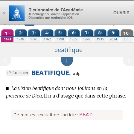
Aller au contenu
Dictionnaire de l’Académie
OUVRIR
×
Télécharger ou ouvrir l’application
Disponible sur Android et iOS
1
2
3
4
5
6
7
8
9
10
e
e
e
e
e
e
e
e
re
e
1694
1718
1740
1762
1798
1835
1878
1935
2024
E.C.
beatifique
BEATIFIQUE.
re
adj.
1
ÉDITION
■
La vision beatifique dont nous joüirons en la
presence de Dieu,
Il n’a d’usage que dans cette phrase.
Ce mot est extrait de l'article :
BEAT
.