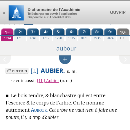
Aller au contenu
Dictionnaire de l’Académie
OUVRIR
×
Télécharger ou ouvrir l’application
Disponible sur Android et iOS
1
2
3
4
5
6
7
8
9
10
e
e
e
e
e
e
e
e
re
e
1694
1718
1740
1762
1798
1835
1878
1935
2024
E.C.
aubour
AUBIER.
[I.]
re
s. m.
1
ÉDITION
↪
voir aussi :
[II.]
Aubier
(n. m.)
■
Le bois tendre, & blanchastre qui est entre
l’escorce & le corps de l’arbre.
On le nomme
Aubour.
autrement
Cet arbre ne vaut rien à faire une
poutre, il y a trop d’aubier.