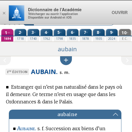
Aller au contenu
Dictionnaire de l’Académie
OUVRIR
×
Télécharger ou ouvrir l’application
Disponible sur Android et iOS
1
2
3
4
5
6
7
8
9
10
e
e
e
e
e
e
e
e
re
e
1694
1718
1740
1762
1798
1835
1878
1935
2024
E.C.
aubain
AUBAIN.
re
s. m.
1
ÉDITION
■
Estranger qui n’est pas naturalisé dans le pays où
il demeure. Ce terme n’est en usage que dans les
Ordonnances & dans le Palais.
aubaine
Aubaine.
■
s. f. Succession aux biens d’un