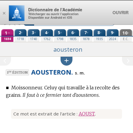
Aller au contenu
Dictionnaire de l’Académie
OUVRIR
×
Télécharger ou ouvrir l’application
Disponible sur Android et iOS
1
2
3
4
5
6
7
8
9
10
e
e
e
e
e
e
e
e
re
e
1694
1718
1740
1762
1798
1835
1878
1935
2024
E.C.
aousteron
AOUSTERON.
re
s. m.
1
ÉDITION
■
Moissonneur. Celuy qui travaille à la recolte des
grains.
Il faut à ce fermier tant d’aousterons.
Ce mot est extrait de l'article :
AOUST
.