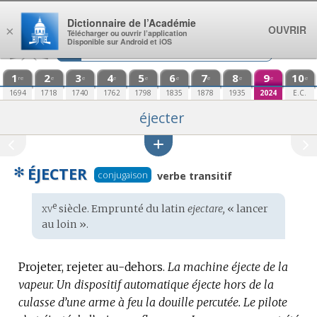
Aller au contenu
Dictionnaire de l’Académie
OUVRIR
×
Télécharger ou ouvrir l’application
Disponible sur Android et iOS
1
2
3
4
5
6
7
8
9
10
re
e
e
e
e
e
e
e
e
e
1694
1718
1740
1762
1798
1835
1878
1935
2024
E.C.
éjecter
✻
ÉJECTER
conjugaison
verbe transitif
xv
e
Étymologie
siècle. Emprunté du
latin
ejectare,
« lancer
:
au loin ».
Projeter, rejeter au-dehors.
La machine éjecte de la
vapeur.
Un dispositif automatique éjecte hors de la
culasse d’une arme à feu la douille percutée.
Le pilote